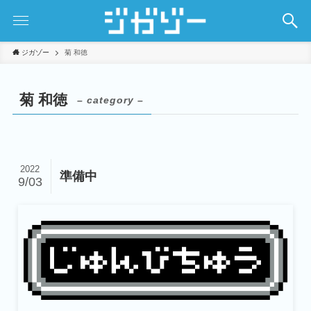
ジガゾー
菊 和徳
菊 和徳
– category –
2022
準備中
9/03