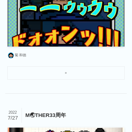
菊 和徳
2022
M🌏THER33周年
7/27