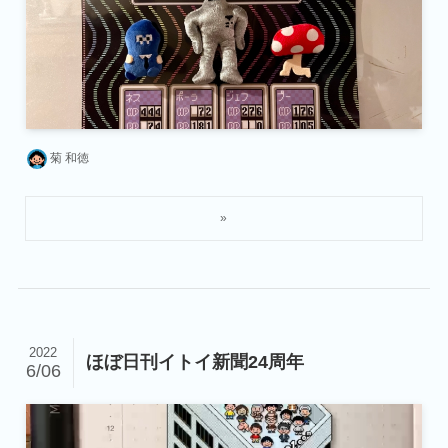
菊 和徳
2022
ほぼ日刊イトイ新聞24周年
6/06