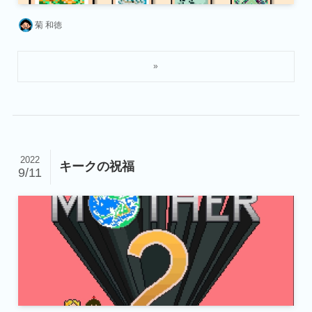
菊 和徳
2022
キークの祝福
9/11