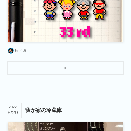
菊 和徳
2022
我が家の冷蔵庫
6/29