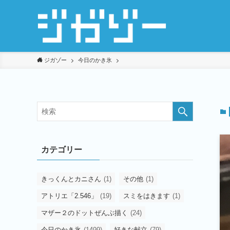
ジガゾー
今日のかき氷
カテゴリー
きっくんとカニさん
(1)
その他
(1)
アトリエ「2.546」
(19)
スミをはきます
(1)
マザー２のドットぜんぶ描く
(24)
今日のかき氷
(1499)
好きな献立
(79)