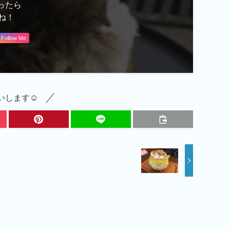
ったら
ね！
Follow Me
します☺︎